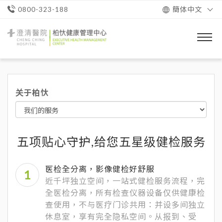
簡体中文
0800-323-188
澄
清
醫
院
柏
忕
关于柏忕
健
康
管
理
中
心
五项贴心守护,给您五星级健检服务
医检全分离，影像健检好舒服
近千坪独立空间，一站式健检服务流程，完
全医检分离，所有检查仪器设备仅供健康检
查使用，不与医疗门诊共用：并设多间独立
休息室，享有完全隐私空间。从报到、受