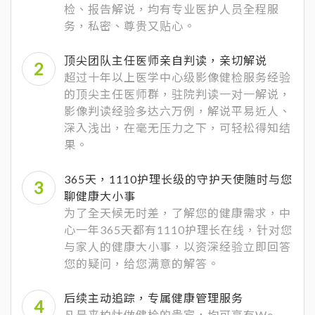
检、报告解说，均有专业医护人员全程服
务，私密、尊贵又贴心。
顶尖团队主任医师亲自判读，亲切解说
超过十年以上医学中心级影像健检服务经验
的顶尖主任医师群，驻院判读一对一解说，
影像判读经验多达六万例，解说平易近人、
深入浅出，在毫无压力之下，可轻松得知结
果。
365天，1110护理长级的守护天使随时与您
聊健康大小事
为了全天候无时差，了解您的健康需求，中
心一年365天都有1110护理长在线，针对您
与家人的健康大小事，以资深经验立即回答
您的疑问，给您满意的解答。
后续主动追踪，专属健康管理服务
凡是来柏忕做健检的贵宾，均可享有We