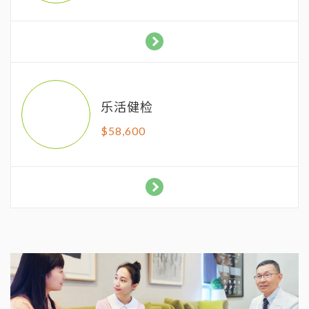
乐活健检
$
58,600