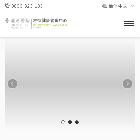
簡体中文
0800-323-188
澄
清
醫
院
柏
忕
健
康
管
理
中
心