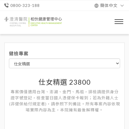
簡体中文
0800-323-188
澄
清
醫
院
柏
忕
健檢專案
健
康
管
理
中
心
仕女精選 23800