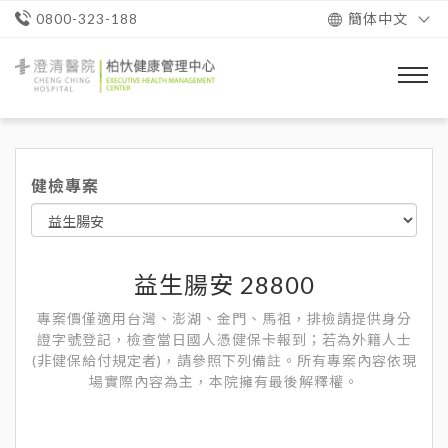
簡体中文
0800-323-188
澄
清
醫
院
柏
忕
健檢專案
健
康
管
理
中
心
益生腸安 28800