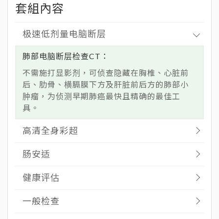
极速低剂量电脑断层
肺部电脑断层检查CT
不需施打显影剂，可侦查隐藏在胸椎、心脏前
后、肋骨、横膈膜下方及肝脏前后方的肺部小
肿瘤，为侦测早期肺癌最快且精确的最佳工
具。
高清全身彩超
肠安适
健康评估
一般检查