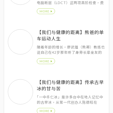
电脑断层（LDCT）这两项高阶检查，费
用却只多了2,800，所以我毫不犹豫的就
MORE
选定了设备高端、价格也合理的澄清医院
柏忕健康管理中心。
【我们与健康的距离】熊爸的单
车运动人生
随着年龄的增长，廖武雄（熊哥）教练也
说自己在42岁那年听了身旁长辈亲友的
提醒，才开始健康检查，却发现原来平常
MORE
运动锻炼，虽然体能状态维持不错，但看
不见的三高问题，让自己也意识到健检的
重要以及自己的饮食需要调整。
【我们与健康的距离】传承古早
冰的甘与苦
｢一中丰仁冰」是许多台中在地人记忆中
的古早冰，从第一代创办人陈德旺在
1946年开始，最早期是以摊车卖红茶冰
MORE
起家，现在则是台中一中商圈的知名地