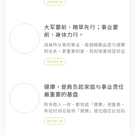
MORE
大军要前，粮草先行；事业要
前，身体力行。
自身所从事的事业，提倡睡眠品质与健康
的关系。更重要的是，我知道要经营好企
业，先有健康，才能身体力行！
MORE
健康，是肩负起家庭与事业责任
最重要的基盘
和多数人一样，都知道「健康」很重要，
年轻时却总是将「健康」顺位摆在比较后
面，随着年龄的增长，才显得逐渐重视。
MORE
但日夜忙着，也忘记自己到底多少岁数
了，看到健康检查报告时，才与李医师笑