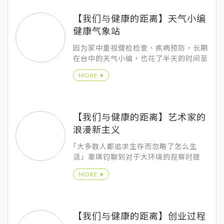
谈着。
【我们与健康的距离】天气小编
健康气象站
因为家中重视健检检查、疾病预防，长期
在台中的天气小编，也花了半天的时间至
柏忕健康管理中心做全身的健康检查。提
MORE
到健康与天气变化的关系，黄昱维也说到
两者的关系真的息息相关，除了以前常听
人说到下雨天容易让人负面情绪升高，温
度与湿度变化确实对于身体的状态会有影
【我们与健康的距离】艺术家的
响，其实这几年常听到的空污问题，像是
浪漫新主义
秋冬季节到初春这半年的期间，受到风向
以极少雨的关系造成大气扩散不加，与境
｢大多数人都追求生存而忽略了怎么生
外污染的关系，空气品质自然就会超标，
活」辜琪钧聊到对于大环境的观察时提
对于肺部健康的影响就很大。
到，但也因为这几年科技的进步，反倒让
MORE
大家开始对于生活中的温度有了更多的渴
望，而艺术家就是透过自己的创作感动人
心，让生活充满更多情感温度与美学元
素。
【我们与健康的距离】创业过程