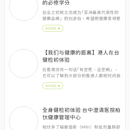
的必修学分
创业之初就立志成为｢亚洲最具代表性的
健康品牌」的刘彦伯，希望把健康变得更
有趣、更生活化、更有文化质感，更是一
MORE
种令人向往的生活风格。
【我们与健康的距离】港人在台
健检初体验
在香港流传一句话｢有空死、没空病」，
也可以了解到大部分的香港人都把时间放
在工作赚钱上，其实对于健康某种程度来
MORE
说也比较没那么重视。
全身健检初体验 台中澄清医院柏
忕健康管理中心
柏忕多了磁振造影（MRI）和低剂量肺部