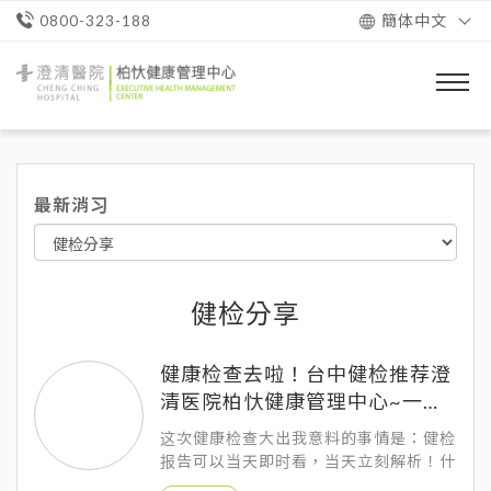
簡体中文
0800-323-188
澄
清
醫
院
柏
忕
最新消习
健
康
管
理
中
心
健检分享
健康检查去啦！台中健检推荐澄
清医院柏忕健康管理中心~一日
游！
这次健康检查大出我意料的事情是：健检
报告可以当天即时看，当天立刻解析！什
么？不用等下次？ ！