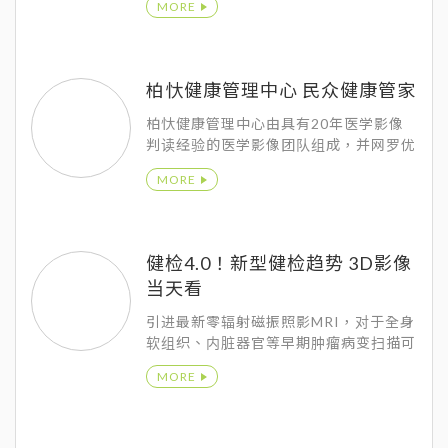
MORE
座,其中天蝎座大幅领先其他星座。
柏忕健康管理中心 民众健康管家
柏忕健康管理中心由具有20年医学影像
判读经验的医学影像团队组成，并网罗优
秀的影像科、神经内科、肠胃科、家医科
MORE
等各专科医师团队，顶尖医事护理团队加
上高科技设备，强强联手致力打造全方位
的健康管理新标竿。
健检4.0！新型健检趋势 3D影像
当天看
引进最新零辐射磁振照影MRI，对于全身
软组织、内脏器官等早期肿瘤病变扫描可
以清楚察觉，而被医学界公认「揪出早期
MORE
肺癌」的最佳利器，就是低剂量的电脑断
层iCT，能够侦测到小于0.3公分的肺部
肿瘤，尤其台湾中部地区霾害严重，透过
快速又有效的检查工具，要帮民众一同守