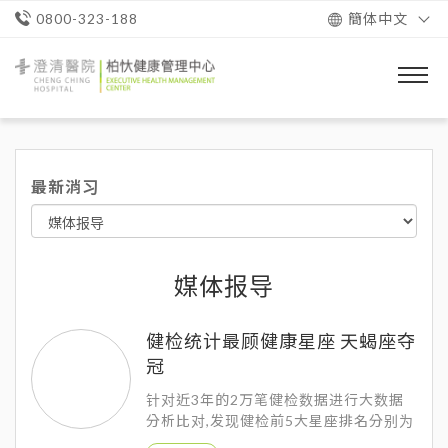
簡体中文
0800-323-188
澄
清
醫
院
柏
忕
最新消习
健
康
管
理
中
心
媒体报导
健检统计最顾健康星座 天蝎座夺
冠
针对近3年的2万笔健检数据进行大数据
分析比对,发现健检前5大星座排名分别为
天蝎座、处女座、射手座、天秤座、双鱼