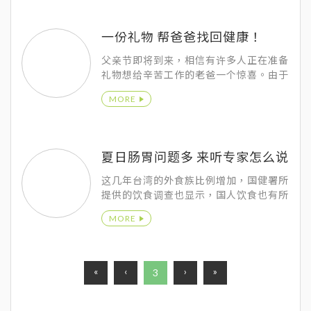
一份礼物 帮爸爸找回健康！
父亲节即将到来，相信有许多人正在准备
礼物想给辛苦工作的老爸一个惊喜。由于
受到传统价值观的影响，往往扮演「父
MORE
亲」这个角色的男性，总是不擅表达情
感，为了扛起照顾家庭的责任，展现坚强
的一面，对于身体的小病痛也时常选择忍
耐或视而不见。
夏日肠胃问题多 来听专家怎么说
这几年台湾的外食族比例增加，国健署所
提供的饮食调查也显示，国人饮食也有所
谓的M型化趋势，在肉类与油类的部分都
MORE
有摄取过量的问题，而蔬果类则是有明显
不足的状况，也造成了国人营养不均衡的
问题日益严重。
«
‹
›
»
3