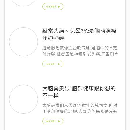
有下降的趋势，这也表示大多数人在饮食
MORE
上摄取过多的红肉、饱和脂肪与淀粉、糖
类，加上不良的生活作息，如熬夜、抽
烟、喝酒。
经常头痛、头晕?恐是脑动脉瘤
压迫神经
脑动脉瘤就像血管吹气球,是脑中的不定
时炸弹,轻者压迫神经引发头痛,严重则会
破裂出血造成脑中风,致死率达30%以上,
MORE
因此有高血压、高血脂的民众,是潜在高
危险群,尤需提高警觉。
大脑真奥妙!脑部健康跟你想的
不一样
大脑是我们人类身体运作的总司令,但对
于脑部健康的理解,大部分的民众是没有
概念的。 比较容易被注意到的可能是类
MORE
似偏头痛或是晕眩等症状,到底脑部健康
有哪些要注意的呢﹖