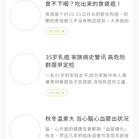
食不下咽？吃出来的食道癌！
护健康，健检结束就能享用由专业营养师
所调配的美味餐点，更方便的是，健检当
食道是个约20-25公分长的管状构造，初
天就能立即看到报告，透过专业解说即时
期的食道癌几乎没有明显症状，大多是因
掌握身体状况。
为健康检查或是因为其他原因接受内视镜
MORE
检查而意外发现。
35岁乳癌 家族病史警讯 高危险
群提早定检
一名35岁的年轻女子,因为家族中有人曾
罹患卵巢癌及子宫颈癌,深怕有遗传之虞,
经做高阶影像健检,竟发现已罹患乳癌。
MORE
秋冬温差大 当心脑心血管出状况
脑、心方面的健康主要都跟「血管硬化」
有关，而这几年的临床调查也发现年龄层