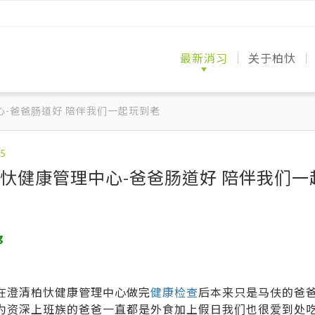
最新消习
关于柏忕
媒体报导
健检分享
医师专栏
澄清柏忕
专业医疗
专业医疗
环境与服
案例分享
常见问题
联络我们
-爸爸肠道好 陪伴我们一起玩到老
忕健康管理中心-爸爸肠道好 陪伴我们一
g
在澄清柏忕健康管理中心做完
健康检查
后本来只是马伕的爸
为资深上班族的爸爸一直都是外食加上假日我们也很爱到处