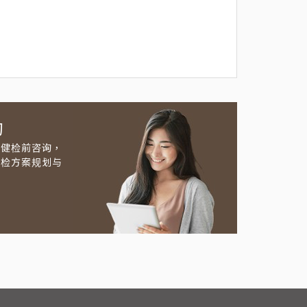
约
及健检前咨询，
健检方案规划与