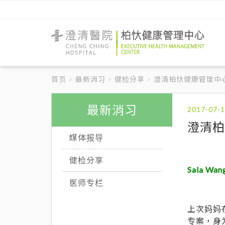
澄
清
醫
首页
最新消习
健检分享
澄清柏忕健康管理中心
院
柏
忕
健
最新消习
康
管
澄清柏
理
媒体报导
中
心
健检分享
Sala Wan
医师专栏
上次妈妈
专案，身