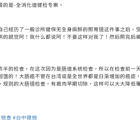
择的是-全消化道健检专案。
自己经历了一般诊所健保无全身麻醉的照胃镜这件事之后，
供的感觉阿！我什么都说阿！不要这样对我了！然后照完后
点半的检查，在这次因为是肠道系统检查，所以在检查前一
超饿的！大肠癌不管在台湾或是全世界都是日渐增加的癌症
，规则的大肠镜检查，有瘜肉早期切除，这样可以大大降低
康檢查
#台中健檢