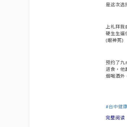
是这次选
上礼拜我
硬生生逼
(眼神死)
预约了九
进食，他
烟喝酒外
#台中健
完整阅读