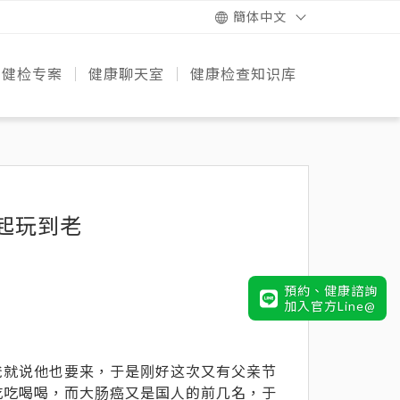
簡体中文
健检专案
健康聊天室
健康检查知识库
的诞生
团队
设备
务
专案比较
快速健康检测
预防疾病知识+
健康饮食策略
健康动起来
遗传风险必知
健检知识
起玩到老
預約、健康諮詢
加入官方Line@
爸就说他也要来，于是刚好这次又有父亲节
吃吃喝喝，而大肠癌又是国人的前几名，于