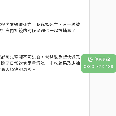
觉得照胃镜跟死亡，我选择死亡，有一种被
被抽离内视镜的时候灵魂也一起被抽离了
天必须先空腹不可进食，爸爸很想赶快做完
健康專線
，除了日常饮食尽量清淡，多吃蔬果及少抽
0800-323-188
罹患大肠癌的风险。