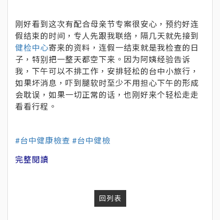
刚好看到这次有配合母亲节专案很安心，预约好连
假结束的时间，专人先跟我联络，隔几天就先接到
健检中心
寄来的资料，连假一结束就是我检查的日
子，特别把一整天都空下来。因为阿姨经验告诉
我，下午可以不排工作，安排轻松的台中小旅行，
如果坏消息，吓到腿软时至少不用担心下午的形成
会耽误，如果一切正常的话，也刚好来个轻松走走
看看行程。
#台中健康檢查
#台中健檢
完整閱讀
回列表