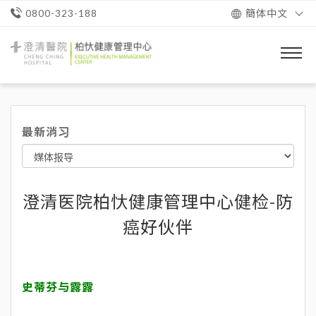
簡体中文
0800-323-188
澄
清
醫
院
柏
忕
最新消习
健
康
管
理
中
心
澄清医院柏忕健康管理中心健检-防
癌好伙伴
史蒂芬与露露