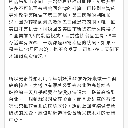
的话后步出诊间，开始想着各种可能性，阿姨开始
许多不可能再有机会回台湾的打算，直接到台湾的
另外教学医院做了第二医嘱。第二医嘱的副院长
说，因为转移到骨头及淋巴已经是第四期，唯一回
美国才有机会，阿姨回去美国重新找过新医院换了
个全美前3大的乳癌权威，目前这阶段医生说，5年
存活率有90%。一切都是非常幸运的状况，如果不
是去年10月回台湾，也不会发现，可能˙在某天倒下
才知道真实情况。
所以史蒂芬想利用今年刚好满40岁好好来做一个彻
底的检查，之钱也有跟着公司去台北做高阶检查，
健检前一天几乎都要空腹没办法喝水，搭着高铁到
台北，一想到就很想放弃检查，而且要是真的有情
况也只推荐台北的医院就诊，想到上回阿姨做健检
给我的感受，应该就近选择设备新又技术好的健检
中心。