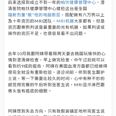
后来选择到成立不到一年的
柏忕健康管理中心
，澄
清医院柏忕健康管理中心健检这台是全国
辐射剂量"极"低的电脑断层
，搭配做有六万例以上
及十年资历的MRI团队，
MRI机器
大家都有，但是
资历跟案例判读是最重要的光有机器，如果判读或
操作的资历不足，也很容易看不出问题。
去年10月我跟阿姨带着隔两天要去韩国玩愉快的心
情到澄清做检查，早上做完检查，中午过后就可以
看到约9成的报告，阿姨在美国血液方面都已经做得
很完全就没有重新检验，进诊间前，听到医生跟护
士说，等一下需要比较久的时间，心中有种不妙的
感觉用完餐的午后听到张医生说，MRI显示淋巴跟
骨头皆有癌症的细胞。
阿姨慌到失去方向，只有我假装镇定地听完医生说