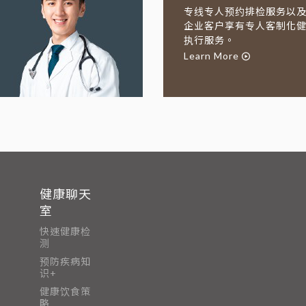
专线专人预约排检服务以
企业客户享有专人客制化
执行服务。
Learn More
健康聊天
室
快速健康检
测
预防疾病知
识+
健康饮食策
略