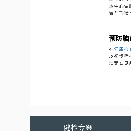
本中心做
置与形状
预防脑
在
健康检
以初步筛
清楚看见
健检专案