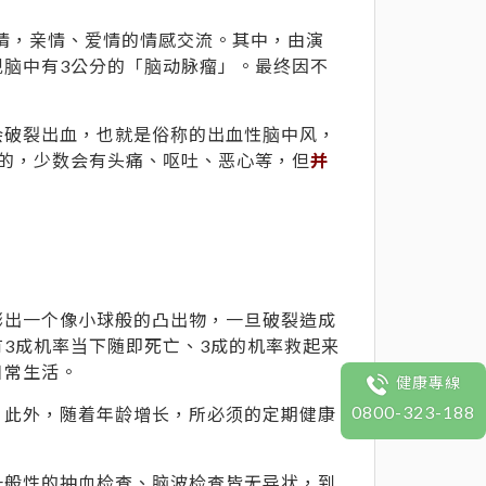
风情，亲情、爱情的情感交流。其中，由演
脑中有3公分的「脑动脉瘤」。最终因不
会破裂出血，也就是俗称的出血性脑中风，
的，少数会有头痛、呕吐、恶心等，但
并
膨出一个像小球般的凸出物，一旦破裂造成
3成机率当下随即死亡、3成的机率救起来
日常生活。
健康專線
0800-323-188
。此外，随着年龄增长，所必须的定期健康
一般性的抽血检查、脑波检查皆无异状，到