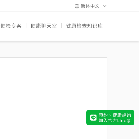
簡体中文
健检专案
健康聊天室
健康检查知识库
的诞生
团队
设备
务
专案比较
快速健康检测
预防疾病知识+
健康饮食策略
健康动起来
遗传风险必知
健检知识
預約、健康諮詢
加入官方Line@