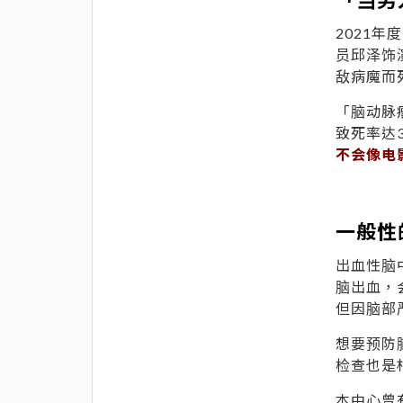
2021
员邱泽饰
敌病魔而
「脑动脉
致死率达
不会像电
一般性
出血性脑
脑出血，
但因脑部
想要预防
检查也是
本中心曾