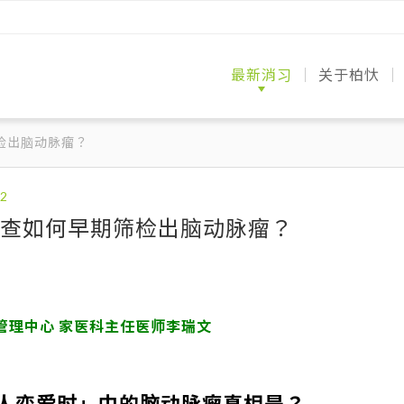
最新消习
关于柏忕
媒体报导
健检分享
医师专栏
澄清柏忕
专业医疗
专业医疗
环境与服
案例分享
常见问题
联络我们
检出脑动脉瘤？
查如何早期筛检出脑动脉瘤？
管理中心 家医科主任医师李瑞文
人恋爱时」中的脑动脉瘤真相是？