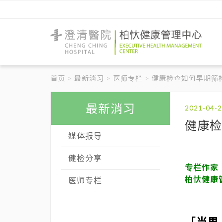
澄
清
醫
首页
最新消习
医师专栏
健康检查如何早期筛
院
柏
忕
健
最新消习
康
管
健康检
理
媒体报导
中
心
健检分享
专栏作家
柏忕健康
医师专栏
「当男