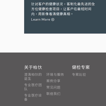
针对客户的健康状况，客制化最先进的全
方位健康检查项目，让客户在最短时间
内，用影像看清健康真相。
Learn More
关于柏忕
健检专案
澄清柏忕的
环境与服务
专案比较
诞生
案例分享
专业医疗团
常见问题
队
联络我们
专业医疗设
备