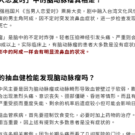
年度强档国片《当男人恋爱时》票房大卖，剧中融入台湾文化
演的男主角阿成，因不定时突发流鼻血症状，进一步检查发现
死亡。
瘤」是脑中的不定时炸弹。轻者压迫神经引发头痛、严重则
3成以上。实际临床上，有脑动脉瘤的患者大多数是没有症状
影中的阿成一样会有明显流鼻血的状况。
的抽血健检能发现脑动脉瘤吗？
中风主要是因为脑动脉瘤或动脉畸形导致血管壁过于软弱，
会出现激烈头痛、意识丧失、颈部僵硬、昏迷等情形。而且有
严重受损而重度失能、剩余的机率后遗症较小但可能会影响
脑血管疾病，首先要控制饮食变化，必要时加上药物的治疗
相当重要，因上述有提到大多数患者是没有症状的。
有许多相关案例。因为长期头痛而看了几间医院的门诊，做