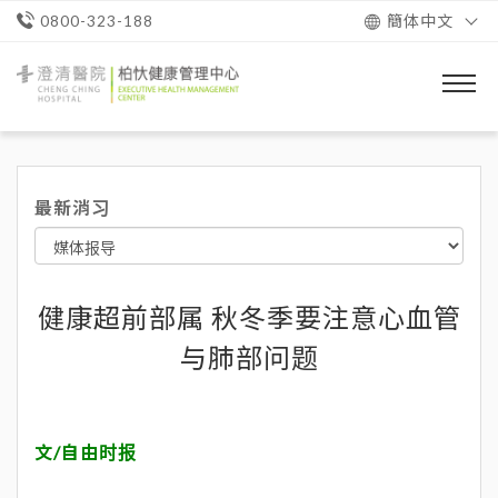
簡体中文
0800-323-188
澄
清
醫
院
柏
忕
最新消习
健
康
管
理
中
心
健康超前部属 秋冬季要注意心血管
与肺部问题
文/自由时报