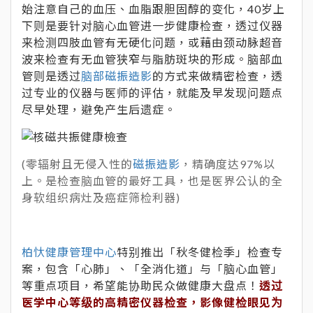
始注意自己的血压、血脂跟胆固醇的变化，40岁上
下则是要针对脑心血管进一步健康检查，透过仪器
来检测四肢血管有无硬化问题，或藉由颈动脉超音
波来检查有无血管狭窄与脂肪斑块的形成。脑部血
管则是透过
脑部磁振造影
的方式来做精密检查，透
过专业的仪器与医师的评估，就能及早发现问题点
尽早处理，避免产生后遗症。
(零辐射且无侵入性的
磁振造影
，精确度达97%以
上。是检查脑血管的最好工具，也是医界公认的全
身软组织病灶及癌症筛检利器)
柏忕健康管理中心
特别推出「秋冬健检季」检查专
案，包含「心肺」、「全消化道」与「脑心血管」
等重点项目，希望能协助民众做健康大盘点！
透过
医学中心等级的高精密仪器检查，影像健检眼见为