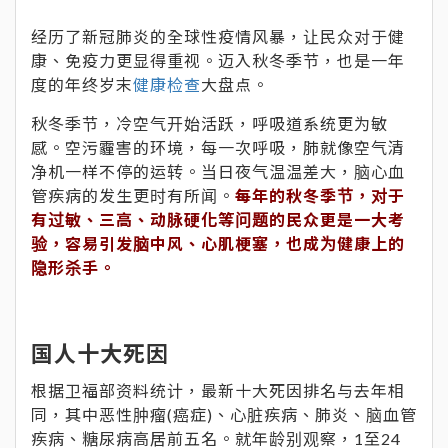
经历了新冠肺炎的全球性疫情风暴，让民众对于健
康、免疫力更显得重视。迈入秋冬季节，也是一年
度的年终岁末
健康检查
大盘点。
秋冬季节，冷空气开始活跃，呼吸道系统更为敏
感。空污霾害的环境，每一次呼吸，肺就像空气清
净机一样不停的运转。当日夜气温温差大，脑心血
管疾病的发生更时有所闻。
每年的秋冬季节，对于
有过敏、三高、动脉硬化等问题的民众更是一大考
验，容易引发脑中风、心肌梗塞，也成为健康上的
隐形杀手。
国人十大死因
根据卫福部资料统计，最新十大死因排名与去年相
同，其中恶性肿瘤(癌症)、心脏疾病、肺炎、脑血管
疾病、糖尿病高居前五名。就年龄别观察，1至24