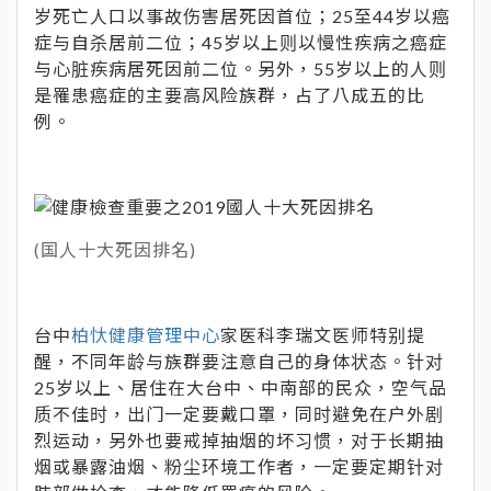
岁死亡人口以事故伤害居死因首位；25至44岁以癌
症与自杀居前二位；45岁以上则以慢性疾病之癌症
与心脏疾病居死因前二位。另外，55岁以上的人则
是罹患癌症的主要高风险族群，占了八成五的比
例。
(国人十大死因排名)
台中
柏忕健康管理中心
家医科李瑞文医师特别提
醒，不同年龄与族群要注意自己的身体状态。针对
25岁以上、居住在大台中、中南部的民众，空气品
质不佳时，出门一定要戴口罩，同时避免在户外剧
烈运动，另外也要戒掉抽烟的坏习惯，对于长期抽
烟或暴露油烟、粉尘环境工作者，一定要定期针对