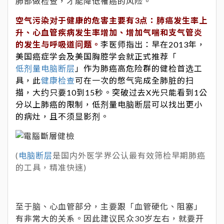
肺部做检查，才能降低罹癌的风险。
空气污染对于健康的危害主要有3点：肺癌发生率上
升、心血管疾病发生率增加、增加气喘和支气管炎
的发生与呼吸道问题。
李医师指出：早在2013年，
美国癌症学会及美国胸腔学会就正式推荐「
低剂量电脑断层
」作为肺癌高危险群的健检首选工
具，此
健康检查
可在一次的憋气完成全肺脏的扫
描，大约只要10到15秒。突破过去X光只能看到1公
分以上肺癌的限制，低剂量电脑断层可以找出更小
的病灶，且不须显影剂。
(
电脑断层
是国内外医学界公认最有效筛检早期肺癌
的工具，精准快速)
至于脑、心血管部分，主要跟「血管硬化、阻塞」
有非常大的关系。因此建议民众30岁左右，就要开