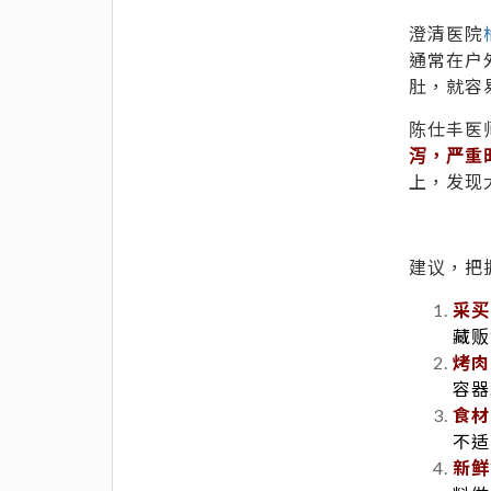
澄清医院
通常在户
肚，就容
陈仕丰医
泻，严重
上，发现
建议，把
采买
藏贩
烤肉
容器
食材
不适
新鲜