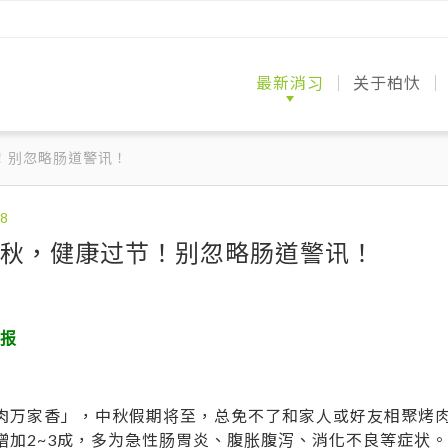
最新消习
关于柏忕
媒体报导
健检分享
医师专栏
澄清柏忕
专业医疗
专业医疗
环境与服
案例分享
常见问题
联络我们
！别忽略肠道警讯！
秋，健康过节！别忽略肠道警讯！
时报
肉万家香」，中秋假期将至，总免不了和家人或好友相聚烤
增加2~3成，多为急性肠胃炎、腹胀腹泻、消化不良等症状。