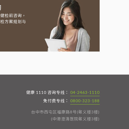
约
及健检前咨询，
健检方案规划与
健康 1110 咨询专线：
04-2463-1110
免付费专线：
0800-323-188
台中市西屯区福康路8号(敬义楼3楼)
(中港澄清医院敬义楼3楼)