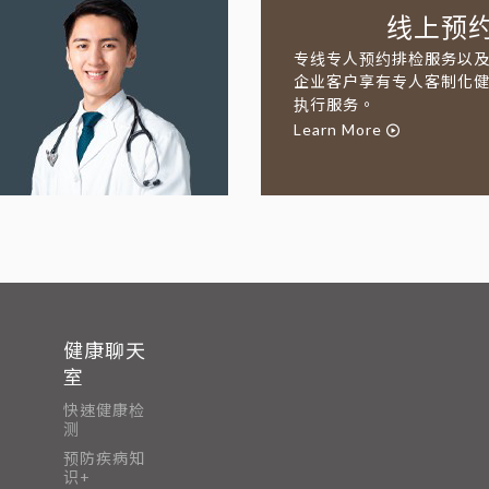
线上预
专线专人预约排检服务以
企业客户享有专人客制化
执行服务。
Learn More
健康聊天
室
快速健康检
测
预防疾病知
识+