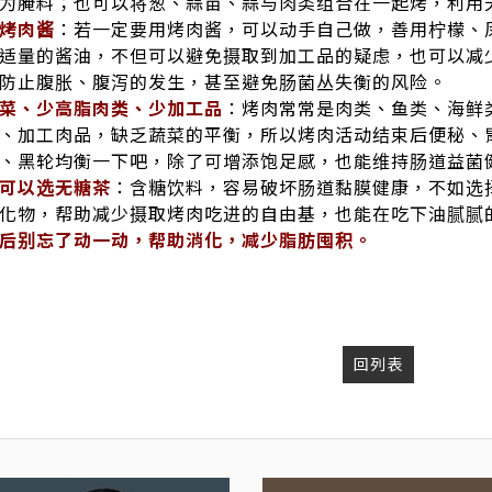
为腌料；也可以将葱、蒜苗、蒜与肉类组合在一起烤，利用
烤肉酱
：若一定要用烤肉酱，可以动手自己做，善用柠檬、
适量的酱油，不但可以避免摄取到加工品的疑虑，也可以减
防止腹胀、腹泻的发生，甚至避免肠菌丛失衡的风险。
菜、少高脂肉类、少加工品
：烤肉常常是肉类、鱼类、海鲜
、加工肉品，缺乏蔬菜的平衡，所以烤肉活动结束后便秘、
、黑轮均衡一下吧，除了可增添饱足感，也能维持肠道益菌
可以选无糖茶
：含糖饮料，容易破坏肠道黏膜健康，不如选
化物，帮助减少摄取烤肉吃进的自由基，也能在吃下油腻腻
后别忘了动一动，帮助消化，减少脂肪囤积。
回列表