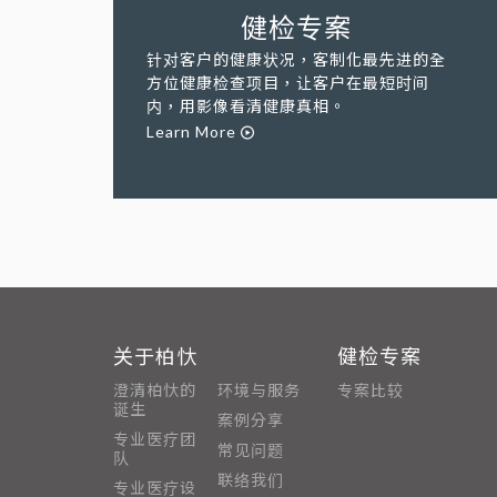
健检专案
针对客户的健康状况，客制化最先进的全
方位健康检查项目，让客户在最短时间
内，用影像看清健康真相。
Learn More
关于柏忕
健检专案
澄清柏忕的
环境与服务
专案比较
诞生
案例分享
专业医疗团
常见问题
队
联络我们
专业医疗设