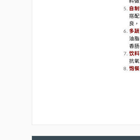
料做
自制
搭配
良，
多蔬
油脂
香肠
饮料
抗氧
饱餐