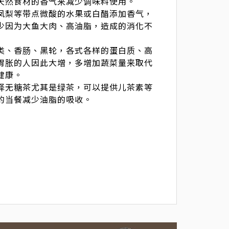
天然食材的香气来减少调味料使用。
凤梨等带点微酸的水果或白醋添加香气，
少因为大鱼大肉、高油脂，造成的消化不
类、香肠、黑轮，各式各样的蛋白质、高
胃胀的人因此大增，多增加蔬菜量来取代
健康。
择无糖茶尤其是绿茶，可以提供儿茶素等
的当餐减少油脂的吸收。