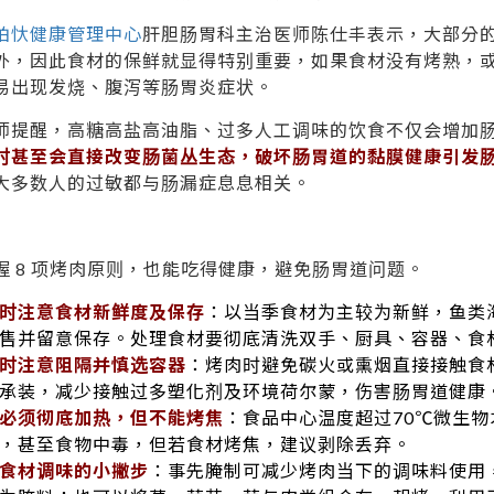
柏忕健康管理中心
肝胆肠胃科主治医师陈仕丰表示，大部分
外，因此食材的保鲜就显得特别重要，如果食材没有烤熟，
易出现发烧、腹泻等肠胃炎症状。
师提醒，高糖高盐高油脂、过多人工调味的饮食不仅会增加
时甚至会直接改变肠菌丛生态，破坏肠胃道的黏膜健康引发
大多数人的过敏都与肠漏症息息相关。
握 8 项烤肉原则，也能吃得健康，避免肠胃道问题。
时注意食材新鲜度及保存
：以当季食材为主较为新鲜，鱼类
售并留意保存。处理食材要彻底清洗双手、厨具、容器、食
时注意阻隔并慎选容器
：烤肉时避免碳火或熏烟直接接触食
承装，减少接触过多塑化剂及环境荷尔蒙，伤害肠胃道健康
必须彻底加热，但不能烤焦
：食品中心温度超过70℃微生
，甚至食物中毒，但若食材烤焦，建议剥除丢弃。
食材调味的小撇步
：事先腌制可减少烤肉当下的调味料使用