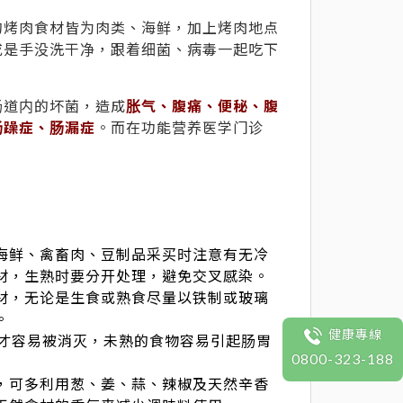
的烤肉食材皆为肉类、海鲜，加上烤肉地点
或是手没洗干净，跟着细菌、病毒一起吃下
肠道内的坏菌，造成
胀气、腹痛、便秘、腹
肠躁症、肠漏症
。而在功能营养医学门诊
海鲜、禽畜肉、豆制品采买时注意有无冷
材，生熟时要分开处理，避免交叉感染。
材，无论是生食或熟食尽量以铁制或玻璃
。
健康專線
物才容易被消灭，未熟的食物容易引起肠胃
0800-323-188
，可多利用葱、姜、蒜、辣椒及天然辛香