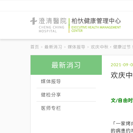
澄
清
醫
首页
最新消习
媒体报导
欢庆中秋，健康过节
院
柏
忕
健
最新消习
康
管
欢庆中
理
媒体报导
中
心
健检分享
文/自由
医师专栏
「一家烤
的病患约