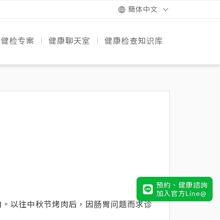
簡体中文
健检专案
健康聊天室
健康检查知识库
的诞生
团队
设备
务
专案比较
快速健康检测
预防疾病知识+
健康饮食策略
健康动起来
遗传风险必知
健检知识
預約、健康諮詢
加入官方Line@
肉。以往中秋节烤肉后，因肠胃问题而求诊