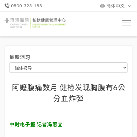
簡体中文
0800-323-188
澄
清
醫
院
柏
忕
最新消习
健
康
管
理
中
心
阿嬷腹痛数月 健检发现胸腹有6公
分血炸弹
中时电子报 记者冯惠宜