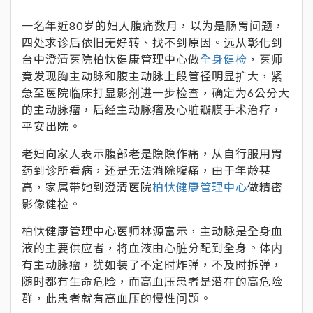
一名年近80岁的妇人腹痛数月，以为是肠胃问题，
四处求诊后依旧无好转、找不到原因。远从彰化到
台中澄清医院柏忕健康管理中心做
全身健检
，医师
竟发现胸主动脉和腹主动脉上段管径明显扩大，紧
急至医院临床打显影剂进一步检查，确定为6公分大
的主动脉瘤，后经主动脉瘤及心脏瓣膜手术治疗，
平安出院。
老妇向家人表示腹部老是隐隐作痛，从自行服用胃
药到诊所看病，还是无法消除腹痛，由于年龄甚
高，家属带她到澄清医院
柏忕健康管理中心
做精密
影像健检。
柏忕健康管理中心医师林源富示，主动脉是全身血
液的主要供应者，将血液由心脏分配到全身。体内
有主动脉瘤，犹如装了不定时炸弹，不及时拆弹，
随时都有生命危险，而高血压患者是潜在的高危险
群，此患者就有高血压的慢性问题。