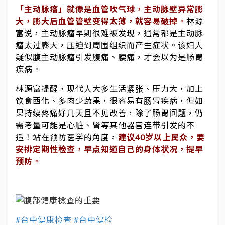
「主动脉瘤」就像是血管吹气球，主动脉壁异常膨
大，膨大后血管管壁变得太薄，就容易破掉。
林源
富说，主动脉瘤早期很难被发现，通常都是主动脉
瘤太过膨大，压迫到周围组织而产生症状。该妇人
疑似腹主动脉瘤引发腹痛、腰痛，才会以为是肠胃
疾病。
林源富提醒，现代人大多生活紧张、压力大，加上
饮食西化、多肉少蔬果，很容易有肠胃疾病，但如
果持续疼痛好几天且不见改善，除了肠胃问题，仍
需考量可能是心脏、肾等其他器官连带引发的不
适！站在预防医学的角度，
建议40岁以上民众，要
安排定期性检查，早点知道自己的身体状况，提早
预防。
#台中健康检查 #台中健检