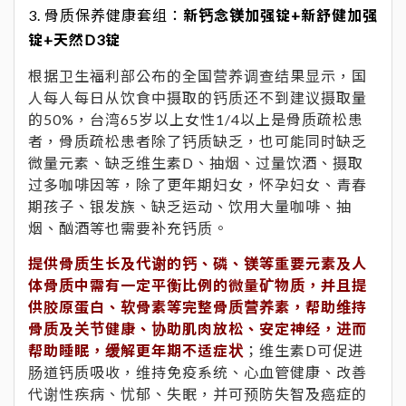
3. 骨质保养健康套组：
新钙念镁加强锭+新舒健加强
锭+天然D3锭
根据卫生福利部公布的全国营养调查结果显示，国
人每人每日从饮食中摄取的钙质还不到建议摄取量
的50%，台湾65岁以上女性1/4以上是骨质疏松患
者，骨质疏松患者除了钙质缺乏，也可能同时缺乏
微量元素、缺乏维生素D、抽烟、过量饮酒、摄取
过多咖啡因等，除了更年期妇女，怀孕妇女、青春
期孩子、银发族、缺乏运动、饮用大量咖啡、抽
烟、酗酒等也需要补充钙质。
提供骨质生长及代谢的钙、磷、镁等重要元素及人
体骨质中需有一定平衡比例的微量矿物质，并且提
供胶原蛋白、软骨素等完整骨质营养素，帮助维持
骨质及关节健康、协助肌肉放松、安定神经，进而
帮助睡眠，缓解更年期不适症状
；维生素D可促进
肠道钙质吸收，维持免疫系统、心血管健康、改善
代谢性疾病、忧郁、失眠，并可预防失智及癌症的