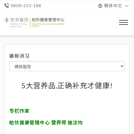
簡体中文
0800-323-188
澄
清
醫
院
柏
忕
最新消习
健
康
管
理
中
心
5大营养品,正确补充才健康!
专栏作家
柏忕健康管理中心 营养师 施汶均