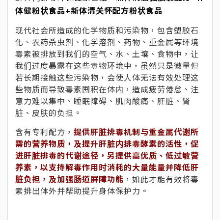
体健粉状食品+新体清关怀配方粉状食品
现代社会所造成的化学物质和污染物，包含塑胶石
化、农药杀虫剂、化学溶剂、药物、重金属等环境
毒素被排放到我们的空气、水、土壤、食物中，让
我们过度暴露在这些毒物环境中，虽然只是微量但
若长期接触这些污染物，会使人体无法有效处理这
些物质而导致毒素囤积在体内，造成疲劳倦怠、注
意力难以集中、睡眠障碍、肌肉酸痛、肝脏、肾
脏、皮肤的负担。
含有专利配方，
提供肝脏排毒机制与重金属代谢所
需的营养物质，及提升肝脏内排毒酵素的活性，促
进肝脏排毒的代谢途径，另提供高优质、低过敏营
养素，以支持解毒作用时消耗的大量能量并降低肝
脏负担，及加强肠道屏障功能
，如此才能有效将毒
素排出体外并帮助提升身体保护力。