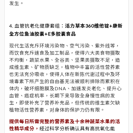
发生。
4. 血管抗老化健康套组：
活力草本360维他锭+康新
全方位鱼油胶囊+E多胶囊食品
现代生活充斥环境污染物、空气污染、紫外线等，
而饮食充斥速食及加工制品，使得六大类食物摄取
不均衡，蔬菜水果、全谷类、坚果类摄取不足，造
成维生素、矿物质缺乏，植物中丰富的活性营养素
也无法充分吸收，使得人体在新陈代谢过程中及环
境毒素下所产生的自由基无法被顺利排除而累积在
体内，破坏细胞膜及DNA、加速发炎老化、提升心
血管、癌症机率，长期下来导致全身慢性病的发
生，即使补充了营养补充品，但传统的维生素欠缺
植物活性营养素，对身体的保护力仍有限。
提供每日所需完整的营养素及十余种蔬菜水果的活
性精华成分，
经过科学分析确认具有高抗氧化能