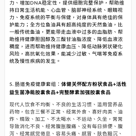
力、增加DNA稳定性，提供细胞完整保护，帮助维
持日常生活机能、心血管、脑部神经系统、眼睛视
力、免疫系统的平衡与保健，对身体具有绝佳的保
护能力；全方位鱼油具有超高纯度的天然鱼油，比
一般传统鱼油，更能带走血液中过多的血脂肪、帮
助维持健康胆固醇及三酸甘油脂浓度、降低血液浓
稠度，进而帮助维持健康血压、降低动脉粥状硬化
风险，高抗氧化效果，能减少过敏、气喘等免疫系
统及慢性疾病的发生。
5. 肠道免疫健康套组：
体健关怀配方粉状食品+活性
益生菌净能胶囊食品+完整酵素加强胶囊食品
现代人饮食不均衡、不良的生活习惯、滥用营养品
药物，包含三餐不正常、经常外食、喜好肉类、油
炸、精致、加工、不太喝水、不运动、久坐，常常
导致消化不良、经常腹胀腹痛、没有每日排便、腹
泻、经常感觉倦怠、容易头痛、感冒、肤色黯沉、