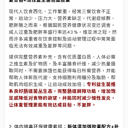
现代人饮食西化、工作繁重，经常三餐饮食不正
常，运动少、压力大、营养素缺乏，代谢症候群、
肥胖随之而来，根据国民营养健康状况变迁调查，
成人过重及肥胖率盛行率达43 %，维亚洲之冠。然
而许多减重者在饮食控制及运动管理过程中常常面
临无法有效减重及复胖等问题。
提供完整营养素补充，含有优质蛋白质、人体必需
之维生素及矿物质，及丰富膳食纤维，减少热量摄
取同时，不需要挨饿也能获得每日所需营养，并能
帮助人体新陈代谢，支持细胞利用糖分及脂肪，帮
助肌肉组织生成，让运动成效加倍；
专利益生菌维
系良好肠道菌丛生态，完整肠道屏障功能，增加饱
足感降低对食物的欲望，并能同时减少慢性发炎，
让体重管理更能有效达成目标、不复胖。
2. 体内排毒环保健康套组：
新体清加强胶囊配方+补