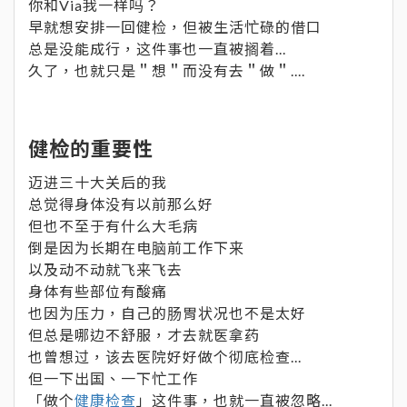
你和Via我一样吗？
早就想安排一回健检，但被生活忙碌的借口
总是没能成行，这件事也一直被搁着...
久了，也就只是＂想＂而没有去＂做＂....
健检的重要性
迈进三十大关后的我
总觉得身体没有以前那么好
但也不至于有什么大毛病
倒是因为长期在电脑前工作下来
以及动不动就飞来飞去
身体有些部位有酸痛
也因为压力，自己的肠胃状况也不是太好
但总是哪边不舒服，才去就医拿药
也曾想过，该去医院好好做个彻底检查...
但一下出国、一下忙工作
「做个
健康检查
」这件事，也就一直被忽略...