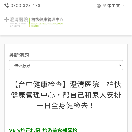
簡体中文
0800-323-188
澄
清
醫
院
柏
忕
最新消习
健
康
管
理
中
心
【台中健康检查】澄清医院─柏忕
健康管理中心‧帮自己和家人安排
一日全身健检去！
Via's旅行札记-旅游美食部落格