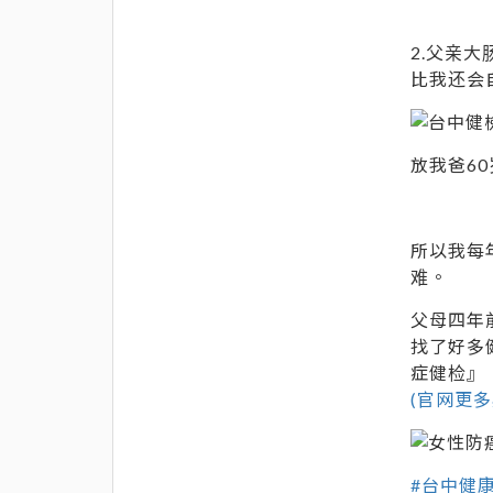
2.父亲
比我还会
放我爸6
所以我每
难。
父母四年
找了好多
症健检』
(官网更
#台中健康