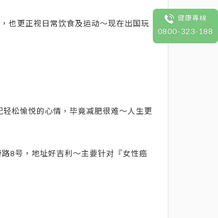
健康專線
能，也更正视日常饮食及运动～现在出国玩
0800-323-188
配轻松愉悦的心情，毕竟减肥很难～人生更
康路8号，地址好吉利～主要针对『女性癌