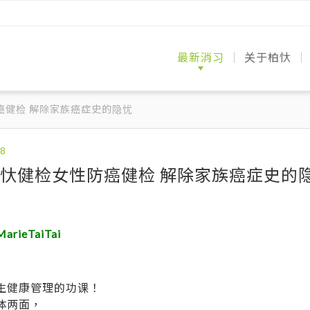
最新消习
关于柏忕
媒体报导
健检分享
医师专栏
澄清柏忕
专业医疗
专业医疗
环境与服
案例分享
常见问题
联络我们
癌健检 解除家族癌症史的隐忧
忕健检女性防癌健检 解除家族癌症史的
rieTaiTai
生健康管理的功课！
体两面，