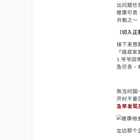
出问题也
健康可贵
共勉之～
（切入正
接下来想
『癌症家
1.爷爷
及尽责，
我当时国
开时不要
及早发现
左边那个