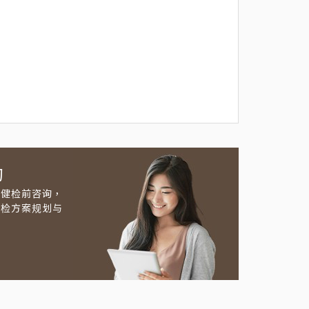
约
及健检前咨询，
健检方案规划与