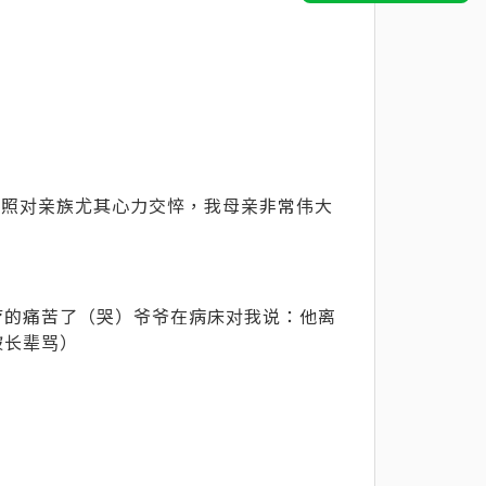
长照对亲族尤其心力交悴，我母亲非常伟大
疗的痛苦了（哭）爷爷在病床对我说：他离
被长辈骂）