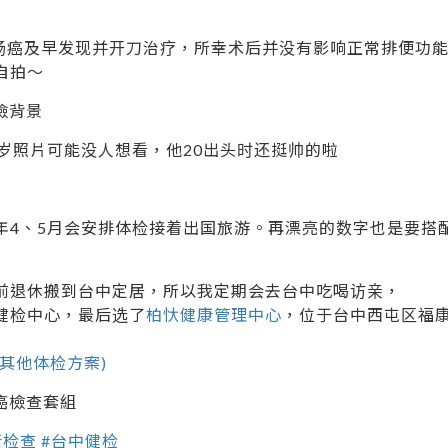
大肠癌及早发现并开刀治疗，所幸术后并没有影响正常排便功
自拍～
0岁照片可能没人想看，他20出头时还挺帅的啦
年4、5月会安排体检接着出国旅游。再漂亮的数字也是要搭
前退休搬到台中定居，所以我定期会去台中吃喝访亲，
健检中心，最后选了
柏忕健康管理中心
，位于台中西屯区福
多其他体检方案)
检查 #台中健检