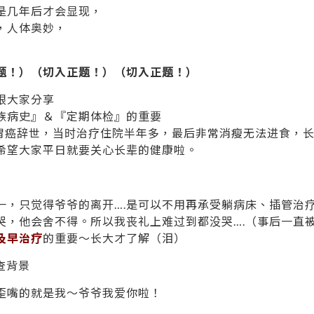
是几年后才会显现，
，人体奥妙，
题！）（切入正题！）（切入正题！）
跟大家分享
族病史』＆『定期体检』的重要
因胃癌辞世，当时治疗住院半年多，最后非常消瘦无法进食，
希望大家平日就要关心长辈的健康啦。
一，只觉得爷爷的离开….是可以不用再承受躺病床、插管治
哭，他会舍不得。所以我丧礼上难过到都没哭….（事后一直
及早治疗
的重要～长大才了解（泪）
歪嘴的就是我～爷爷我爱你啦！