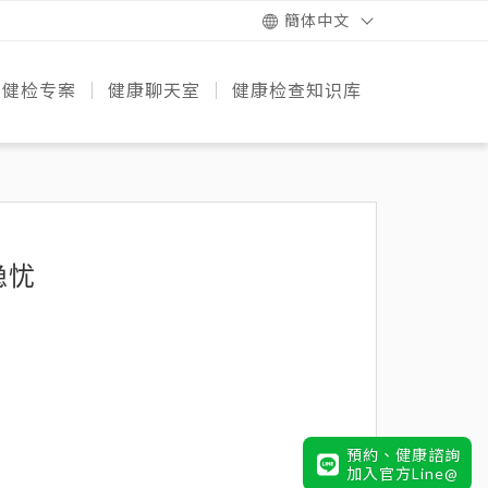
簡体中文
健检专案
健康聊天室
健康检查知识库
的诞生
团队
设备
务
专案比较
快速健康检测
预防疾病知识+
健康饮食策略
健康动起来
遗传风险必知
健检知识
隐忧
預約、健康諮詢
加入官方Line@