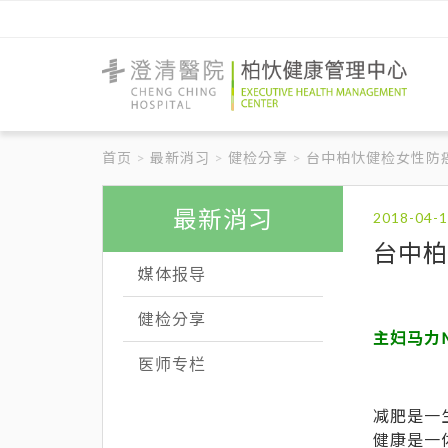
澄
清
醫
首页
最新消习
健检分享
台中柏忕健检女性防
院
柏
忕
健
最新消习
康
管
台中柏
理
媒体报导
中
心
健检分享
主妇马力Ma
医师专栏
减肥是一
健康是一