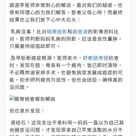
感谢李医师非常耐心的解说，面对我们的疑惑，也
很有同理心的为我们解答，医者父母心呀！而最终
结果也让我们放下心中大石头：
乳房没事！比对
磁振造影
和
超音波
的影像资料比
对，医师判断妈妈乳房的阴影，应该是良性囊肿，
只需要持续追踪即可。
及早斩断癌症根源！医师表示，
舒眠肠胃镜
检查
时，发现在肠、胃各有一个瘜肉，皆已即时清除，
不必再奔波安排手术，也避免病变发展成癌症的可
能。初步研判瘜肉为良性，但也会送验，确保真的
没问题。
但也意外发现：
肾结石！这完全出乎意料呀～妈妈一直以为自己其
他器官没问题，才发现原来自己平常汲取的水分不