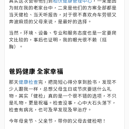
其实这次会带他们到
柏忕健康管理中心
，一来是因
为就在我的老家台中，二来是他们的方案全部都是
当天健检、当天听报告，对于很不喜欢舟车劳顿又
奔波麻烦的父母来说，是最好的选择。
当然，环境、设备、专业和服务态度也是一定要爬
文比较的，事后也证明，我的眼光很不赖（挺
胸）。
爸妈健康 全家幸福
那天
健康检查
完，把简短心得分享到脸书，发现不
少人跟我一样，总想父母生日或节庆要送什么礼
物，其实「健检」真的是一个很不错的选项，不只
是礼物，更是祝福。检查没事，心中大石头落下，
检查有病兆，也可及早发现及早治疗。
今年母亲节、父亲节，带你的父母去健检吧！