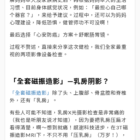
习惯、目前身体感觉状况，例如：「最担心自己哪
个器官？」，来给予建议。过程中，还可以为妈妈
心理建设，降低恐惧，健管师功不可没啊！
最后选择「心安防癌」方案＋舒眠肠胃镜。
过程不赘述，直接来分享这次健检，我们全家最重
视的两项影像设备检查。
「全套磁振造影」—乳房阴影？
「全套磁振造影」
除了头、上腹部、骨盆腔和脊椎
外，还有「乳房」。
有些人可能不知道，乳房X光摄影检查是非常痛的
（我也是听朋友说才知道），因为要把乳房压扁才
看得清楚，啊～想到就痛！感谢科技进步，在3T磁
振造影MRI下，不只不用「压乳房」（万岁！），