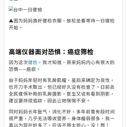
▲图为妈妈换好健检衣服，放松坐着等待一日健检
开始。
高端仪器面对恐惧：癌症筛检
因为这次
健检
，我才知道，原来妈妈内心有很大的
恐惧——癌症。
由于妈妈年轻时有乳房肌瘤，虽后来确定为良性，
也开刀手术取出，但已经好久没有检查了。日前去
全民健保补助的乳房摄影，医生又说有看到阴影，
建议要持续追踪，因此让她惴惴不安。
同时妈妈长年胀气、消化不好，多年前曾有段时间
很严重，几乎无法吸收营养，身体瘦弱很多，我一
直以为现在好多了，应该不用太担心，没！想！