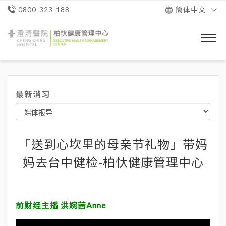
簡体中文
0800-323-188
澄
清
醫
院
柏
忕
最新消习
健
康
管
理
中
心
「送到心坎里的母亲节礼物」带妈
妈去台中健检-柏忕健康管理中心
前财经主播 洪婉茜Anne