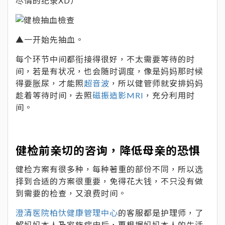
尽情的纪录XD）
▲一开始先抽血。
每个环节中间都衔接得很好，不太需要等待的时
间，若是有状况，也会随时调度，像是妈妈那时候
得要胀尿，才能照
超音波
，所以健管师就安排妈妈
趁着等待时间，去照
磁振造影MRI
，充分利用时
间。
健检前亲切的咨询，降低母亲的恐惧
健检方案有很多种，每种著重的部份不同，所以选
择到合适的方案很重要，免得花大钱，不只没有做
到需要的检查，又浪费时间。
澄清医院柏忕健康管理中心
的客服都是护理师，了
解妈妈本人及家族病史后，再根据妈妈本人的生活