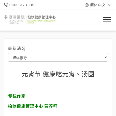
簡体中文
0800-323-188
澄
清
醫
院
柏
忕
最新消习
健
康
管
理
中
心
元宵节 健康吃元宵、汤圆
专栏作家
柏忕健康管理中心 营养师