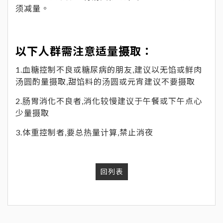
须减量。
以下人群需注意适量摄取：
1.血糖控制不良或糖尿病的朋友,建议以无馅或鲜肉
汤圆酌量摄取,甜馅料的汤圆或元宵建议不要摄取
2.肠胃消化不良者,消化较慢建议于午餐或下午点心
少量摄取
3.体重控制者,要总热量计算,禁止消夜
回列表