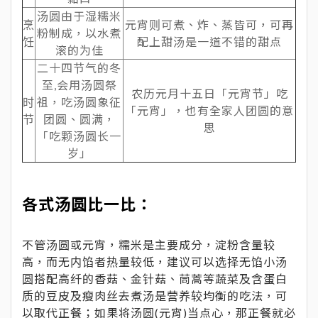
汤圆由于湿糯米
烹
元宵则可煮、炸、蒸皆可，可再
粉制成，以水煮
饪
配上甜汤是一道不错的甜点
滚的为佳
二十四节气的冬
至,会用汤圆祭
农历元月十五日「元宵节」吃
时
祖，吃汤圆象征
「元宵」，也有全家人团圆的意
节
团圆、圆满，
思
「吃颗汤圆长一
岁」
各式汤圆比一比：
不管汤圆或元宵，糯米是主要成分，淀粉含量较
高，而无内馅者热量较低，建议可以选择无馅小汤
圆搭配高纤的香菇、金针菇、茼蒿等蔬菜及含蛋白
质的豆皮及瘦肉丝去煮汤是营养较均衡的吃法，可
以取代正餐；如果将汤圆(元宵)当点心，那正餐就必