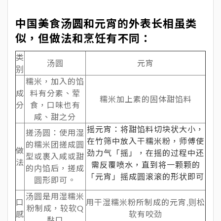
中国美食汤圆和元宵的外表长相虽类
似，但做法和烹饪有不同：
类
汤圆
元宵
别
糯米，加入的馅
成
料有分素、荤
糯米加上素的固体甜馅料
分
食，口味也有
咸、甜之分
摇元宵：将甜馅料切块状大小，
搓汤圆：使用湿
在竹筛中放入干糯米粉，师傅使
的糯米团搓成圆
做
劲力气「摇」，在摇的过程中还
型或裹入咸或甜
法
需反覆喷水，直到将一颗颗的
的内馅后，搓成
「元宵」摇成圆滚滚的形状即可
圆形即可。
汤圆是用湿糯米
口
用干湿糯米粉所制成的元宵,则松
粉制成，较软Q
感
软有咬劲
黏口