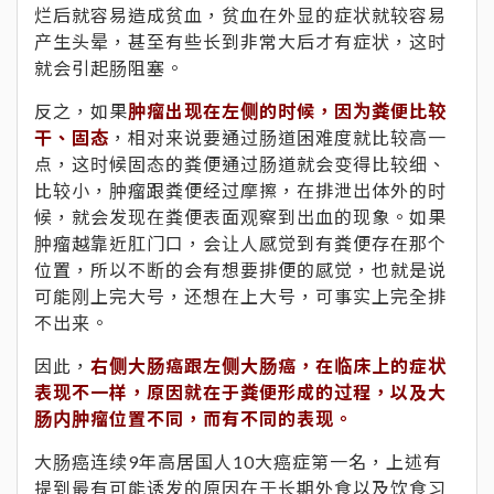
烂后就容易造成贫血，贫血在外显的症状就较容易
产生头晕，甚至有些长到非常大后才有症状，这时
就会引起肠阻塞。
反之，如果
肿瘤出现在左侧的时候，因为粪便比较
干、固态
，相对来说要通过肠道困难度就比较高一
点，这时候固态的粪便通过肠道就会变得比较细、
比较小，肿瘤跟粪便经过摩擦，在排泄出体外的时
候，就会发现在粪便表面观察到出血的现象。如果
肿瘤越靠近肛门口，会让人感觉到有粪便存在那个
位置，所以不断的会有想要排便的感觉，也就是说
可能刚上完大号，还想在上大号，可事实上完全排
不出来。
因此，
右侧大肠癌跟左侧大肠癌，在临床上的症状
表现不一样，原因就在于粪便形成的过程，以及大
肠内肿瘤位置不同，而有不同的表现。
大肠癌连续9年高居国人10大癌症第一名，上述有
提到最有可能诱发的原因在于长期外食以及饮食习