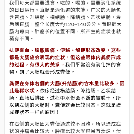
我们每天都需要进食，吃的、喝的，需要消化系统
的日日运行。直肠是消化道的末端，广义的大肠包
含盲肠、升结肠、横结肠、降结肠、乙状结肠，最
后到直肠，整个长度大约120~140公分。而根据大
肠内瘜肉、肿瘤长的位置不同，所产生的症状也就
稍有不同。
排便有血、腹胀腹痛、便秘、解便形态改变，这些
都是大肠癌会表现的症状，但这些跟体内粪便形成
的过程，有很大的关系。
我们平常没有消化掉的食
物，到了大肠就会形成粪便。
粪便在身体右侧的大肠(升结肠)的含水量比较多，因
此是稀水状，
依序经过横结肠、降结肠、乙状结
肠、直肠后排出，过程中水份会不断的被脱干，所
以到左侧的大肠时，粪便就会比较固态，这就是造
成症状不一样的原因！
在右侧的大肠因为粪便通过较不困难，所以造成症
状的肿瘤会比较大，肿瘤比较大就容易有溃烂，溃