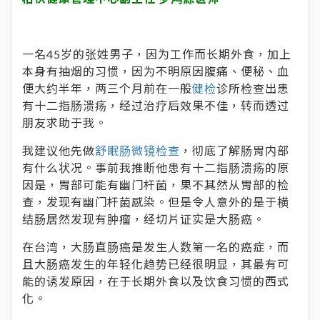
一名45岁的张姓男子，因为工作而长期外食，加上
本身有抽烟的习惯，因为不明原因腹痛、便秘、血
便大约半年，两三个月前在一般
健检
诊所检查出患
有十二指肠溃疡，经过治疗后效果不佳，转而透过
朋友求助于我。
我建议他先做
舒眠肠微镜检查
，彻底了解肠胃内部
有什么状况。事前我推断他患有十二指肠溃疡的原
因是，胃部可能有幽门杆菌，果不其然从胃部的检
查，发现有幽门杆菌感染。但是令人意外的是于横
结肠居然发现有肿瘤，经切片证实是大肠癌。
在台湾，大肠直肠癌是发生人数第一名的癌症，而
且大肠癌发生的年轻化趋势已经很明显，其最有可
能的诱发原因，在于长期外食以及饮食习惯的西式
化。