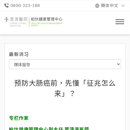
簡体中文
0800-323-188
澄
清
醫
院
柏
忕
最新消习
健
康
管
理
中
心
预防大肠癌前，先懂「征兆怎么
来」？
专栏作家
柏忕健康管理中心副主任 罗鸿源医师