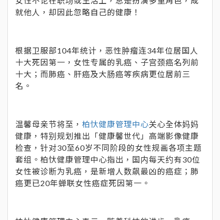
女性不论在职场或生活上，总是扮演多重角色，成
就他人，却因此忽略自己的健康！
根据卫服部104年统计，恶性肿瘤连34年位居国人
十大死因第一，女性专属的乳癌、子宫颈癌名列前
十大；而肺癌、肝癌及大肠癌等疾病更位居前三
名。
温馨母亲节将至，
柏忕健康管理中心
关心全体妈妈
健康，特别规划推出「健康馨世代」高端影像健康
检查，针对30至60岁不同阶段的女性规画各项主题
套组。柏忕健康管理中心指出，国内每天约有30位
女性被诊断为乳癌，是新增人数飙最凶的癌症；肺
癌更已20年蝉联女性癌症死因第一。