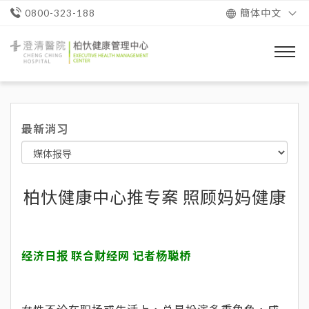
簡体中文
0800-323-188
澄
清
醫
院
柏
忕
最新消习
健
康
管
理
中
心
柏忕健康中心推专案 照顾妈妈健康
经济日报 联合财经网 记者杨聪桥