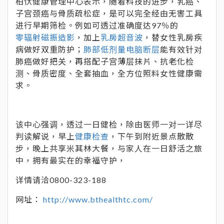
柏忕健康管理中心表示，随着科技的进步，乳癌、
子宫颈癌与骨质疏松症，是可以完全经由无害工具
进行早期筛检。例如可透过准确度达97％的
零辐射磁振造影
，加上
乳房超音波
，替女性乳房疾
病做好双重防护；
肺部低剂量电脑断层
能有效针对
肺癌做好把关，再搭配子宫薄层抹片、抗老化检
测、骨质密度、全套抽血，全方位照料女性健康需
求。
该中心强调，透过一日健检，除由医师一对一详尽
判读解说，早上
健康检查
，下午到附近景点散散
步，晚上共享米其林大餐，与家人在一日舒活之旅
中，拥有最实在的幸福守护，
详情请洽0800-323-188
网址：
http://www.bthealthtc.com/