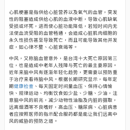
心肌梗塞是指供给心脏营养以及氧气的血管，突发
性的阻塞造成供给心肌的血液中断，导致心肌缺氧
受损或坏死，进而使心脏功能降低，若短时间内无
法使血流受阻的血管畅通，会造成心脏肌肉细胞的
永久性损伤甚至导致死亡，而且可能导致其他并发
症，如心律不整、心脏衰竭等。
中风，又称脑血管意外，是台湾十大死亡原因第三
位，也是造成中老年人残障与死亡的最主要原因。
近年来脑中风有逐渐年轻化趋势，更需要以预防重
于治疗来看待脑中风。根据长期研究显示，每年定
期
健康检查
、每天固定时间量血压、保持心情愉
快、规律运动、均衡饮食如少盐、少糖、少油，注
意脑中风的前兆，减少动物性油脂及内脏的摄取，
远离烟酒等不良嗜好，高血压、糖尿病、心脏病患
者应按照医师的指示配合服药都是能让我们远离中
风的威胁的预防之道。