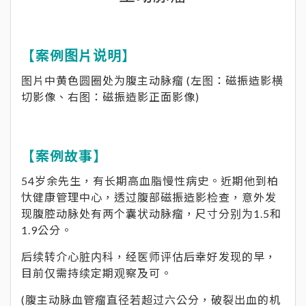
【案例图片说明】
图片中黄色圆圈处为腹主动脉瘤 (左图：磁振造影横
切影像、右图：磁振造影正面影像)
【案例故事】
54岁余先生，有长期高血脂慢性病史。近期他到柏
忕健康管理中心，透过腹部磁振造影检查，意外发
现腹腔动脉处有两个囊状动脉瘤，尺寸分别为1.5和
1.9公分。
后续转介心脏内科，经医师评估后幸好发现的早，
目前仅需持续定期观察及可。
(腹主动脉血管瘤直径若超过六公分，破裂出血的机