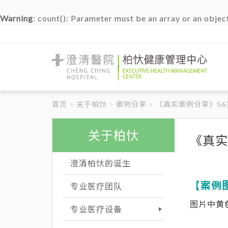
Warning
: count(): Parameter must be an array or an obje
澄
清
醫
首页
关于柏忕
案例分享
《真实案例分享》56岁
院
柏
忕
健
关于柏忕
《真实
康
管
理
澄清柏忕的诞生
中
心
【案例
专业医疗团队
图片中黄
专业医疗设备