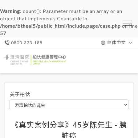
Warning
: count(): Parameter must be an array or an
object that implements Countable in
/home/btheal5/public_html/include.page/case.php
on line
57
簡体中文
0800-323-188
澄
清
醫
院
柏
忕
关于柏忕
健
康
管
理
中
心
《真实案例分享》45岁陈先生 - 胰
脏癌