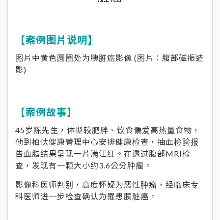
【案例图片说明】
图片中黄色圆圈处为胰脏癌影像 (图片：腹部磁振造
影)
【案例故事】
45岁陈先生，体型较肥胖、饮食偏爱高热量食物，
他到柏忕健康管理中心安排健康检查，抽血检验报
告血脂结果呈现一片满江红。在透过腹部MRI检
查，发现有一颗大小约3.6公分肿瘤。
影像科医师判别，高度怀疑为恶性肿瘤，经临床专
科医师进一步检查确认为罹患胰脏癌。