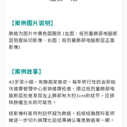
【案例图片说明】
肺癌为图片中黄色圆圈处 (左图：低剂量肺部电脑断
层侧面纵切影像、右图：低剂量肺部电脑断层正面
影像)
【案例故事】
42岁梁小姐，有肺癌家族史，每年例行性的会到柏
忕健康管理中心安排健康检查，透过低剂量肺部电
脑断层检查发现左上肺部有大约1cm的结节，应排
除肿瘤生长的可能性。
经影像科医师判别怀疑为肺癌，后续经胸腔科医师
做进一步切片病理化验结果确认罹患肺癌第一期。