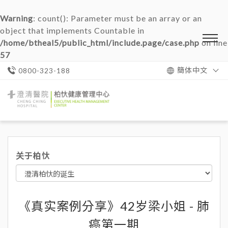
Warning
: count(): Parameter must be an array or an
object that implements Countable in
/home/btheal5/public_html/include.page/case.php
on line
57
簡体中文
0800-323-188
澄
清
醫
院
柏
忕
关于柏忕
健
康
管
理
中
心
《真实案例分享》42岁梁小姐 - 肺
癌第一期