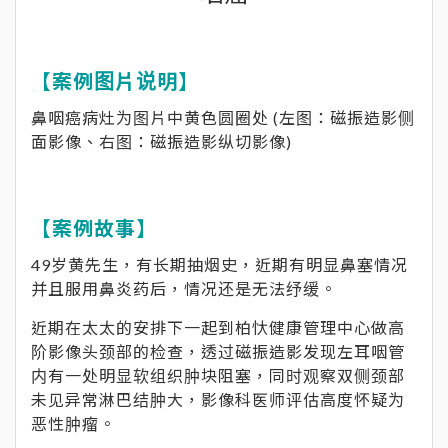
【案例图片说明】
鼻咽癌病灶为图片中黄色圆圈处 (左图：磁振造影侧
面影像、右图：磁振造影纵切影像)
【案例故事】
49岁黄先生，有长期抽烟史，近期有明显鼻塞情况
并且服用鼻炎药后，情况还是无法纾缓。
近期在太太的安排下一起到柏忕健康管理中心做高
阶影像头颈部的检查，透过磁振造影发现左耳咽管
内有一处明显软组织肿块阻塞，同时观察双侧颈部
未见异常淋巴结肿大，影像科医师评估高度怀疑为
恶性肿瘤。