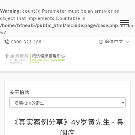
Warning
: count(): Parameter must be an array or an
object that implements Countable in
/home/btheal5/public_html/include.page/case.php
on line
57
簡体中文
0800-323-188
澄
清
醫
院
柏
忕
关于柏忕
健
康
管
理
中
心
《真实案例分享》49岁黄先生 - 鼻
咽癌